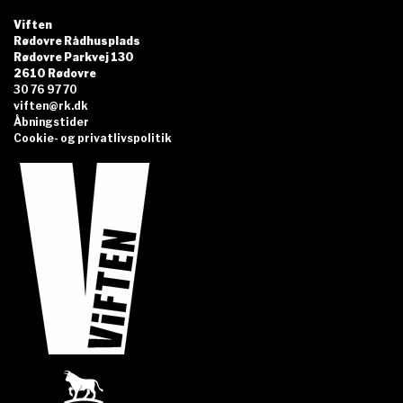
Viften
Rødovre Rådhusplads
Rødovre Parkvej 130
2610 Rødovre
30 76 97 70
viften@rk.dk
Åbningstider
Cookie- og privatlivspolitik