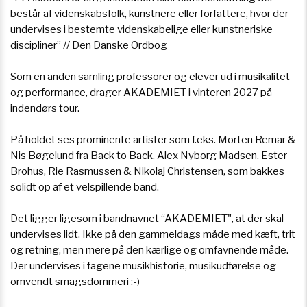
består af videnskabsfolk, kunstnere eller forfattere, hvor der
undervises i bestemte videnskabelige eller kunstneriske
discipliner” // Den Danske Ordbog
Som en anden samling professorer og elever ud i musikalitet
og performance, drager AKADEMIET i vinteren 2027 på
indendørs tour.
På holdet ses prominente artister som f.eks. Morten Remar &
Nis Bøgelund fra Back to Back, Alex Nyborg Madsen, Ester
Brohus, Rie Rasmussen & Nikolaj Christensen, som bakkes
solidt op af et velspillende band.
Det ligger ligesom i bandnavnet “AKADEMIET", at der skal
undervises lidt. Ikke på den gammeldags måde med kæft, trit
og retning, men mere på den kærlige og omfavnende måde.
Der undervises i fagene musikhistorie, musikudførelse og
omvendt smagsdommeri ;-)