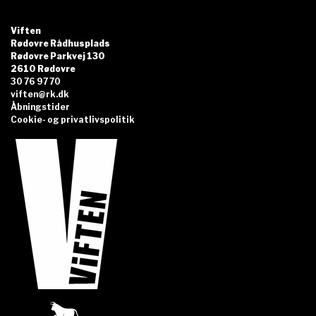
Viften
Rødovre Rådhusplads
Rødovre Parkvej 130
2610 Rødovre
30 76 97 70
viften@rk.dk
Åbningstider
Cookie- og privatlivspolitik