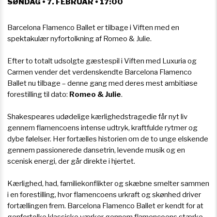
SØNDAG • 7. FEBRUAR • 17:00
Barcelona Flamenco Ballet er tilbage i Viften med en
spektakulær nyfortolkning af Romeo & Julie.
Efter to totalt udsolgte gæstespil i Viften med Luxuria og
Carmen vender det verdenskendte Barcelona Flamenco
Ballet nu tilbage – denne gang med deres mest ambitiøse
forestilling til dato:
Romeo & Julie
.
Shakespeares udødelige kærlighedstragedie får nyt liv
gennem flamencoens intense udtryk, kraftfulde rytmer og
dybe følelser. Her fortælles historien om de to unge elskende
gennem passionerede dansetrin, levende musik og en
scenisk energi, der går direkte i hjertet.
Kærlighed, had, familiekonflikter og skæbne smelter sammen
i en forestilling, hvor flamencoens urkraft og skønhed driver
fortællingen frem. Barcelona Flamenco Ballet er kendt for at
genfortolke klassiske værker gennem flamencoens stærke