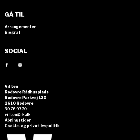
GÅ TIL
Arrangementer
Biograf
SOCIAL
Viften
Rødovre Rådhusplads
Rødovre Parkvej 130
2610 Rødovre
30 76 97 70
viften@rk.dk
Åbningstider
Cookie- og privatlivspolitik