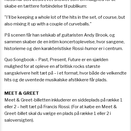
skabe en tættere forbindelse til publikum:
"I'll be keeping a whole lot of the hits in the set, of course, but
also mixing it up with a couple of curveballs."
På scenen får han selskab af guitaristen Andy Brook, og
sammen skaber de en intim koncertoplevelse, hvor sangene,
historierne og den karakteristiske Rossi-humor er i centrum.
Quo Songbook – Past, Present, Future er en sjælden
mulighed for at opleve en af britisk rocks største
sangskrivere helt tæt på – i et format, hvor både de velkendte
hits og de uventede musikalske afstikkere får plads.
MEET & GREET
Meet & Greet-billetten inkluderer en siddeplads på række 1
eller 2 – helt tæt på Francis Rossi. (For at købe en Meet &
Greet-billet skal du vælge en plads på række 1 eller 2 i
saloversigten).