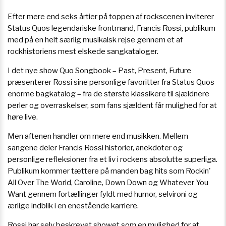
Efter mere end seks årtier på toppen af rockscenen inviterer
Status Quos legendariske frontmand, Francis Rossi, publikum
med på en helt særlig musikalsk rejse gennem et af
rockhistoriens mest elskede sangkataloger.
I det nye show Quo Songbook – Past, Present, Future
præsenterer Rossi sine personlige favoritter fra Status Quos
enorme bagkatalog – fra de største klassikere til sjældnere
perler og overraskelser, som fans sjældent får mulighed for at
høre live.
Men aftenen handler om mere end musikken. Mellem
sangene deler Francis Rossi historier, anekdoter og
personlige refleksioner fra et liv i rockens absolutte superliga.
Publikum kommer tættere på manden bag hits som Rockin'
All Over The World, Caroline, Down Down og Whatever You
Want gennem fortællinger fyldt med humor, selvironi og
ærlige indblik i en enestående karriere.
Rossi har selv beskrevet showet som en mulighed for at