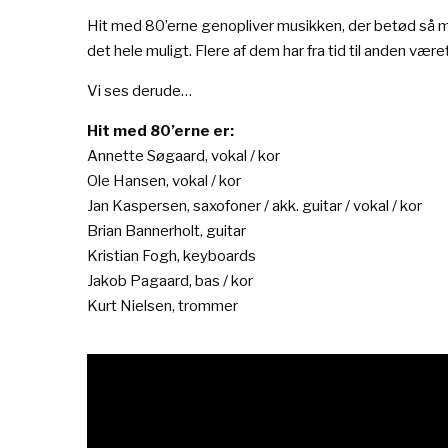
Hit med 80’erne genopliver musikken, der betød så me
det hele muligt. Flere af dem har fra tid til anden v
Vi ses derude…
Hit med 80’erne er:
Annette Søgaard, vokal / kor
Ole Hansen, vokal / kor
Jan Kaspersen, saxofoner / akk. guitar / vokal / kor
Brian Bannerholt, guitar
Kristian Fogh, keyboards
Jakob Pagaard, bas / kor
Kurt Nielsen, trommer