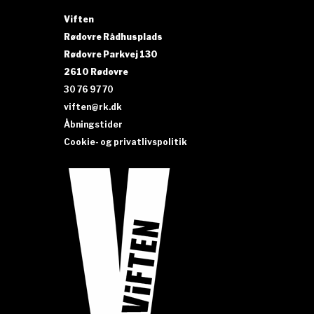
Viften
Rødovre Rådhusplads
Rødovre Parkvej 130
2610 Rødovre
30 76 97 70
viften@rk.dk
Åbningstider
Cookie- og privatlivspolitik