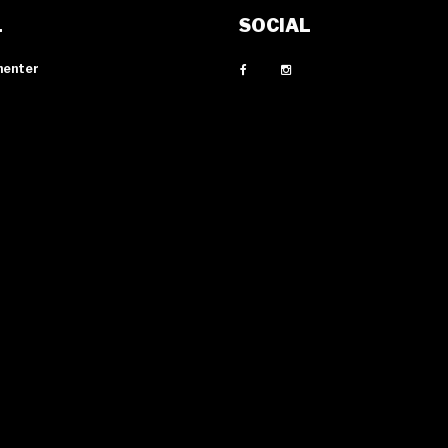
L
SOCIAL
menter