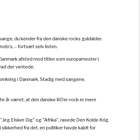
sange, du kender fra den danske rocks guldalder.
o’s, – fortsæt selv listen.
e Danmark afsted mod titlen som europamester i
hvad der ventede.
t omkring i Danmark. Stadig med sangene,
te år været, at den danske 80’er-rock er mere
"Jeg Elsker Dig" og "Afrika", rasede Den Kolde Krig
sikkerhed fra det, en politiker havde kaldt for