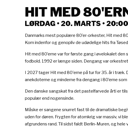
HIT MED 80'ER
LØRDAG • 20. MARTS • 20:0
Danmarks mest populære 80’er-orkester, Hit med 80’er
Kom indenfor og genopliv de udødelige hits fra Tøse
Hit med 80’erne var for første gang i øvelokalet de
fodbold. 1992 er længe siden. Dengang var orkestret ba
I 2027 tager Hit med 80'erne på tur for 35. år i træ
anekdoterne og minderne fra dengang i 80’erne som
Den danske sangskat fra det pastelfarvede årti er ti
populær end nogensinde.
Måske er sangene snurret fast til de dramatiske begi
uden for døren. Frygten for atomkrig var massiv, vi bl
afgrundens rand. Til sidst faldt Berlin-Muren, og hel