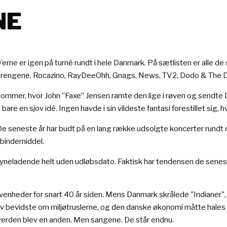
NE
0
ne er igen på turné rundt i hele Danmark. På sætlisten er alle de 
drengene, Rocazino, RayDeeOhh, Gnags, News, TV2, Dodo & The Dod
n sommer, hvor John ”Faxe” Jensen ramte den lige i røven og sendt
re en sjov idé. Ingen havde i sin vildeste fantasi forestillet sig, 
k. De seneste år har budt på en lang række udsolgte koncerter rund
 bindemiddel.
lsyneladende helt uden udløbsdato. Faktisk har tendensen de senes
venheder for snart 40 år siden. Mens Danmark skrålede "Indianer", 
ev bevidste om miljøtruslerne, og den danske økonomi måtte hales i 
e verden blev en anden. Men sangene. De står endnu.