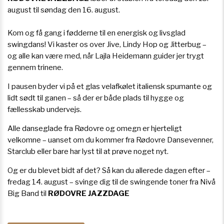
august til søndag den 16. august.
Kom og få gang i fødderne til en energisk og livsglad
swingdans! Vi kaster os over Jive, Lindy Hop og Jitterbug –
og alle kan være med, når Lajla Heidemann guider jer trygt
gennem trinene.
I pausen byder vi på et glas velafkølet italiensk spumante og
lidt sødt til ganen – så der er både plads til hygge og
fællesskab undervejs.
Alle danseglade fra Rødovre og omegn er hjerteligt
velkomne – uanset om du kommer fra Rødovre Dansevenner,
Starclub eller bare har lyst til at prøve noget nyt.
Og er du blevet bidt af det? Så kan du allerede dagen efter –
fredag 14. august – svinge dig til de swingende toner fra Nivå
Big Band til
RØDOVRE JAZZDAGE