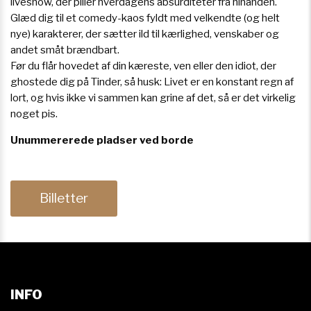
liveshow, der piller hverdagens absurditeter fra hinanden.
Glæd dig til et comedy-kaos fyldt med velkendte (og helt
nye) karakterer, der sætter ild til kærlighed, venskaber og
andet småt brændbart.
Før du flår hovedet af din kæreste, ven eller den idiot, der
ghostede dig på Tinder, så husk: Livet er en konstant regn af
lort, og hvis ikke vi sammen kan grine af det, så er det virkelig
noget pis.
Unummererede pladser ved borde
Billetter
INFO