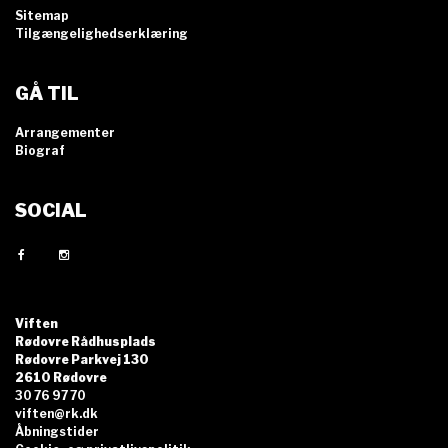
Sitemap
Tilgængelighedserklæring
GÅ TIL
Arrangementer
Biograf
SOCIAL
Viften
Rødovre Rådhusplads
Rødovre Parkvej 130
2610 Rødovre
30 76 97 70
viften@rk.dk
Åbningstider