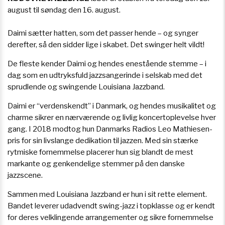
august til søndag den 16. august.
Daimi sætter hatten, som det passer hende – og synger
derefter, så den sidder lige i skabet. Det swinger helt vildt!
De fleste kender Daimi og hendes enestående stemme – i
dag som en udtryksfuld jazzsangerinde i selskab med det
sprudlende og swingende Louisiana Jazzband.
Daimi er “verdenskendt” i Danmark, og hendes musikalitet og
charme sikrer en nærværende og livlig koncertoplevelse hver
gang. I 2018 modtog hun Danmarks Radios Leo Mathiesen-
pris for sin livslange dedikation til jazzen. Med sin stærke
rytmiske fornemmelse placerer hun sig blandt de mest
markante og genkendelige stemmer på den danske
jazzscene.
Sammen med Louisiana Jazzband er hun i sit rette element.
Bandet leverer udadvendt swing-jazz i topklasse og er kendt
for deres velklingende arrangementer og sikre fornemmelse