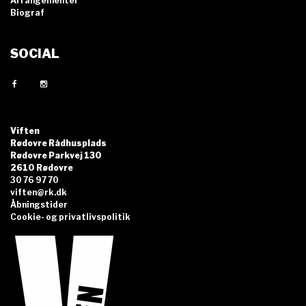
Arrangementer
Biograf
SOCIAL
Viften
Rødovre Rådhusplads
Rødovre Parkvej 130
2610 Rødovre
30 76 97 70
viften@rk.dk
Åbningstider
Cookie- og privatlivspolitik