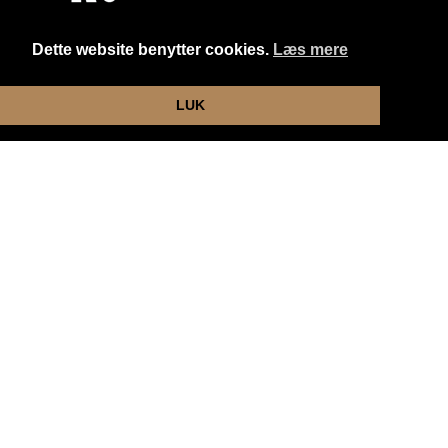
Dette website benytter cookies.
Læs mere
Website og billetsystem fra ebillet a/s
LUK