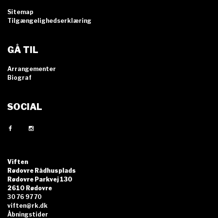
Sitemap
Tilgængelighedserklæring
GÅ TIL
Arrangementer
Biograf
SOCIAL
Viften
Rødovre Rådhusplads
Rødovre Parkvej 130
2610 Rødovre
30 76 97 70
viften@rk.dk
Åbningstider