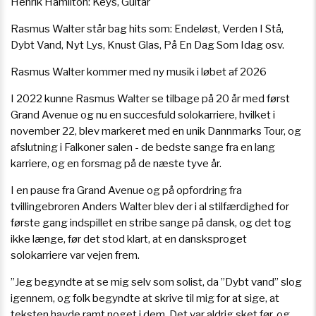
Henrik Hamilton: Keys, Guitar
Rasmus Walter står bag hits som: Endeløst, Verden I Stå,
Dybt Vand, Nyt Lys, Knust Glas, På En Dag Som Idag osv.
Rasmus Walter kommer med ny musik i løbet af 2026
I 2022 kunne Rasmus Walter se tilbage på 20 år med først
Grand Avenue og nu en succesfuld solokarriere, hvilket i
november 22, blev markeret med en unik Dannmarks Tour, og
afslutning i Falkoner salen - de bedste sange fra en lang
karriere, og en forsmag på de næste tyve år.
I en pause fra Grand Avenue og på opfordring fra
tvillingebroren Anders Walter blev der i al stilfærdighed for
første gang indspillet en stribe sange på dansk, og det tog
ikke længe, før det stod klart, at en dansksproget
solokarriere var vejen frem.
”Jeg begyndte at se mig selv som solist, da ”Dybt vand” slog
igennem, og folk begyndte at skrive til mig for at sige, at
teksten havde ramt noget i dem. Det var aldrig sket før, og