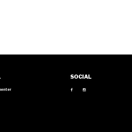
L
SOCIAL
menter