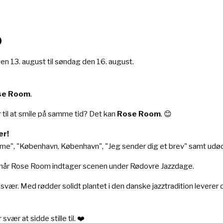
0
den 13. august til søndag den 16. august.
se Room
.
til at smile på samme tid? Det kan
Rose Room
. 😊
er!
harme", "København, København", "Jeg sender dig et brev" samt udød
lse, når Rose Room indtager scenen under Rødovre Jazzdage.
vær. Med rødder solidt plantet i den danske jazztradition leverer d
vær at sidde stille til. ❤️