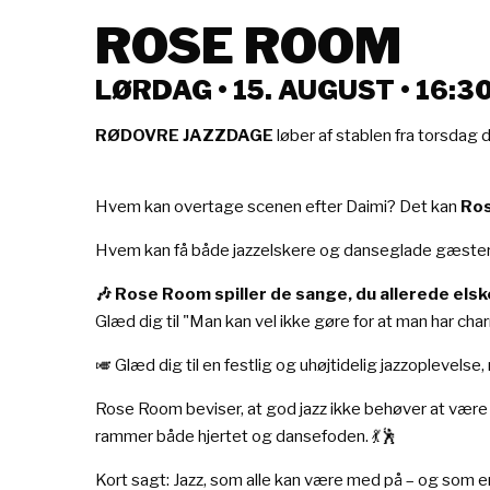
ROSE ROOM
LØRDAG • 15. AUGUST • 16:3
RØDOVRE JAZZDAGE
løber af stablen fra torsdag 
Hvem kan overtage scenen efter Daimi? Det kan
Ro
Hvem kan få både jazzelskere og danseglade gæster 
🎶 Rose Room spiller de sange, du allerede elsk
Glæd dig til "Man kan vel ikke gøre for at man har c
🎺 Glæd dig til en festlig og uhøjtidelig jazzopleve
Rose Room beviser, at god jazz ikke behøver at være s
rammer både hjertet og dansefoden. 💃🕺
Kort sagt: Jazz, som alle kan være med på – og som er s