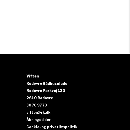
Viften
Rødovre Rådhusplads
Rødovre Parkvej 130
2610 Rødovre
30 76 97 70
viften@rk.dk
Åbningstider
Cookie- og privatlivspolitik