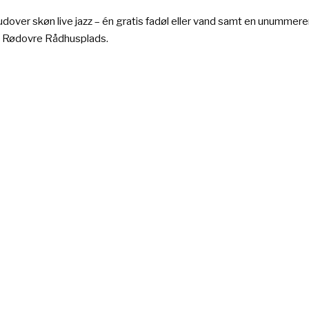
 – udover skøn live jazz – én gratis fadøl eller vand samt en unumm
å Rødovre Rådhusplads.