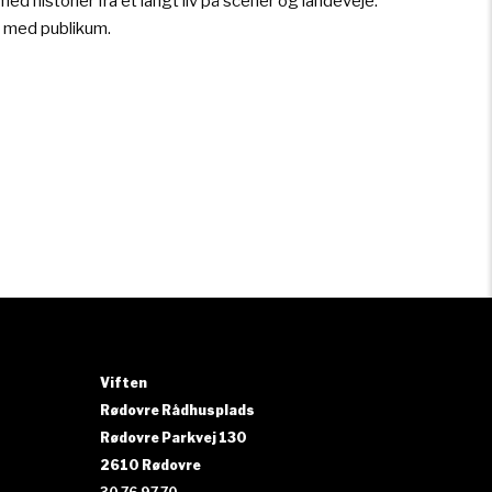
d historier fra et langt liv på scener og landeveje.
e med publikum.
Viften
Rødovre Rådhusplads
Rødovre Parkvej 130
2610 Rødovre