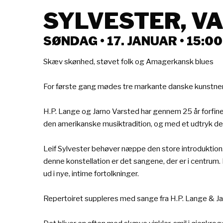
SYLVESTER, V
SØNDAG • 17. JANUAR • 15:00
Skæv skønhed, støvet folk og Amagerkansk blues
For første gang mødes tre markante danske kunstnere 
H.P. Lange og Jarno Varsted har gennem 25 år forfinet
den amerikanske musiktradition, og med et udtryk der 
Leif Sylvester behøver næppe den store introduktion. K
denne konstellation er det sangene, der er i centrum.
ud i nye, intime fortolkninger.
Repertoiret suppleres med sange fra H.P. Lange & Ja