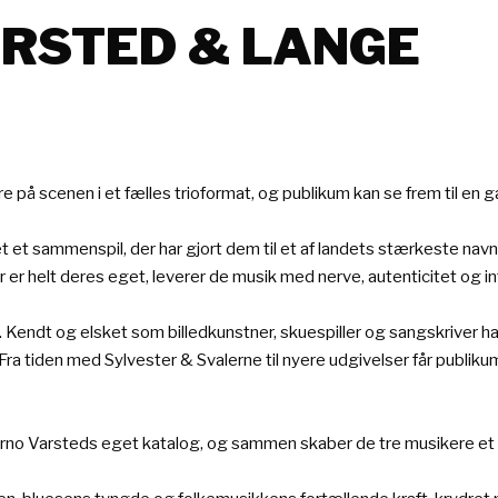
ARSTED & LANGE
på scenen i et fælles trioformat, og publikum kan se frem til en 
 et sammenspil, der har gjort dem til et af landets stærkeste navne
er helt deres eget, leverer de musik med nerve, autenticitet og in
endt og elsket som billedkunstner, skuespiller og sangskriver har h
 Fra tiden med Sylvester & Svalerne til nyere udgivelser får publik
rno Varsteds eget katalog, og sammen skaber de tre musikere et l