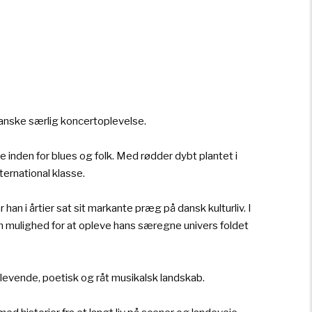
ganske særlig koncertoplevelse.
 inden for blues og folk. Med rødder dybt plantet i
ternational klasse.
an i årtier sat sit markante præg på dansk kulturliv. I
um mulighed for at opleve hans særegne univers foldet
evende, poetisk og råt musikalsk landskab.