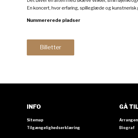
Det bliver en aften med skæve vinkler, smil i øjenkrog
En koncert, hvor erfaring, spilleglæde og kunstner
Nummererede pladser
Billetter
INFO
GÅ TI
Sitemap
Arrange
Tilgængelighedserklæring
Biograf