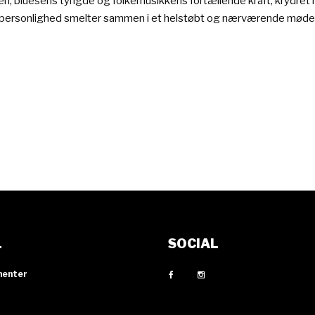
en, bluesens tyngde og folkemusikkens fortællende kraft, krydret me
isk personlighed smelter sammen i et helstøbt og nærværende mød
L
SOCIAL
menter