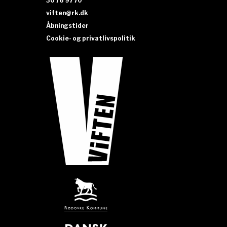
30 76 97 70
viften@rk.dk
Åbningstider
Cookie- og privatlivspolitik