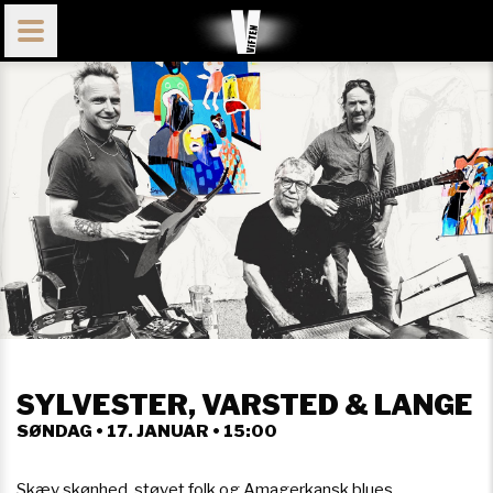
SYLVESTER, VARSTED & LANGE
SØNDAG • 17. JANUAR • 15:00
Skæv skønhed, støvet folk og Amagerkansk blues