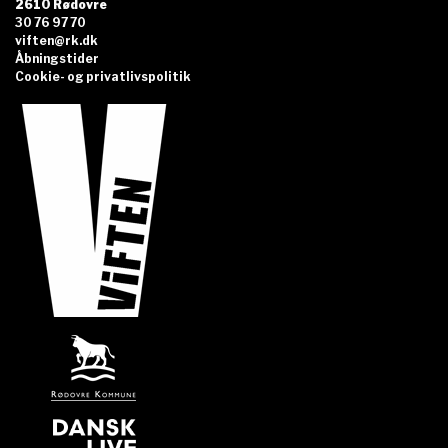
2610 Rødovre
30 76 97 70
viften@rk.dk
Åbningstider
Cookie- og privatlivspolitik