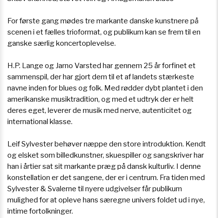
For første gang mødes tre markante danske kunstnere på
scenen i et fælles trioformat, og publikum kan se frem til en
ganske særlig koncertoplevelse.
H.P. Lange og Jarno Varsted har gennem 25 år forfinet et
sammenspil, der har gjort dem til et af landets stærkeste
navne inden for blues og folk. Med rødder dybt plantet i den
amerikanske musiktradition, og med et udtryk der er helt
deres eget, leverer de musik med nerve, autenticitet og
international klasse.
Leif Sylvester behøver næppe den store introduktion. Kendt
og elsket som billedkunstner, skuespiller og sangskriver har
han i årtier sat sit markante præg på dansk kulturliv. I denne
konstellation er det sangene, der er i centrum. Fra tiden med
Sylvester & Svalerne til nyere udgivelser får publikum
mulighed for at opleve hans særegne univers foldet ud i nye,
intime fortolkninger.